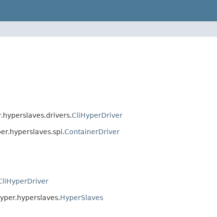
yperslaves.drivers.
CliHyperDriver
.hyperslaves.spi.
ContainerDriver
CliHyperDriver
er.hyperslaves.
HyperSlaves