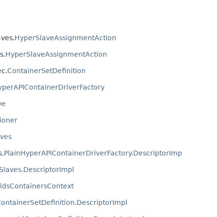
ves.
HyperSlaveAssignmentAction
s.
HyperSlaveAssignmentAction
c.
ContainerSetDefinition
yperAPIContainerDriverFactory
ve
ioner
ves
s.
PlainHyperAPIContainerDriverFactory.DescriptorImp
Slaves.DescriptorImpl
ildsContainersContext
ontainerSetDefinition.DescriptorImpl