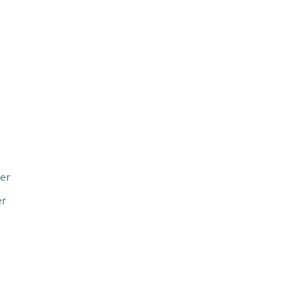
er
er