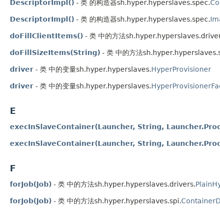
DescriptorImpl()
- 类 的构造器sh.hyper.hyperslaves.spec.
Co
DescriptorImpl()
- 类 的构造器sh.hyper.hyperslaves.spec.
Im
doFillClientItems()
- 类 中的方法sh.hyper.hyperslaves.driver
doFillSizeItems(String)
- 类 中的方法sh.hyper.hyperslaves.
driver
- 类 中的变量sh.hyper.hyperslaves.
HyperProvisioner
driver
- 类 中的变量sh.hyper.hyperslaves.
HyperProvisionerFa
E
execInSlaveContainer(Launcher, String, Launcher.Proc
execInSlaveContainer(Launcher, String, Launcher.Proc
F
forJob(Job)
- 类 中的方法sh.hyper.hyperslaves.drivers.
PlainH
forJob(Job)
- 类 中的方法sh.hyper.hyperslaves.spi.
ContainerD