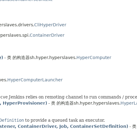
slaves.drivers.
CliHyperDriver
rslaves.spi.
ContainerDriver
y)
- 类 的构造器sh.hyper.hyperslaves.
HyperComputer
es.
HyperComputerLauncher
ecve
Jenkins relies on remoting channel to run commands / proce
, HyperProvisioner)
- 类 的构造器sh.hyper.hyperslaves.
HyperL
Definition
to provide a queued task an executor.
tener, ContainerDriver, Job, ContainerSetDefinition)
- 类