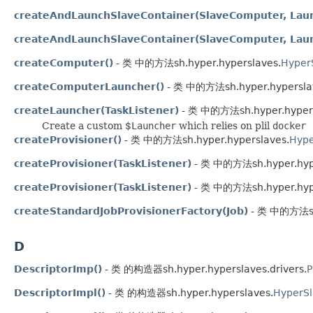
createAndLaunchSlaveContainer(SlaveComputer, Launc
createAndLaunchSlaveContainer(SlaveComputer, Launc
createComputer()
- 类 中的方法sh.hyper.hyperslaves.
Hyper
createComputerLauncher()
- 类 中的方法sh.hyper.hypersla
createLauncher(TaskListener)
- 类 中的方法sh.hyper.hypers
Create a custom $
Launcher
which relies on plil
docker 
createProvisioner()
- 类 中的方法sh.hyper.hyperslaves.
Hyp
createProvisioner(TaskListener)
- 类 中的方法sh.hyper.hype
createProvisioner(TaskListener)
- 类 中的方法sh.hyper.hype
createStandardJobProvisionerFactory(Job)
- 类 中的方法sh.
D
DescriptorImp()
- 类 的构造器sh.hyper.hyperslaves.drivers.
P
DescriptorImpl()
- 类 的构造器sh.hyper.hyperslaves.
HyperSl