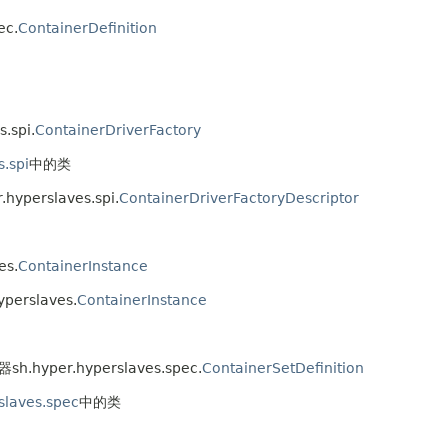
ec.
ContainerDefinition
.spi.
ContainerDriverFactory
s.spi
中的类
yperslaves.spi.
ContainerDriverFactoryDescriptor
es.
ContainerInstance
perslaves.
ContainerInstance
h.hyper.hyperslaves.spec.
ContainerSetDefinition
slaves.spec
中的类