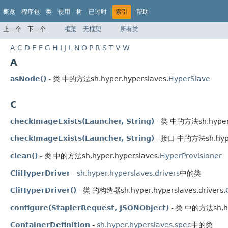
概览
程序包
类
使用
树
已过时
索引
帮助
上一个
下一个
框架
无框架
所有类
A
C
D
E
F
G
H
I
J
L
N
O
P
R
S
T
V
W
A
asNode()
- 类 中的方法sh.hyper.hyperslaves.
HyperSlave
C
checkImageExists(Launcher, String)
- 类 中的方法sh.hyper.h
checkImageExists(Launcher, String)
- 接口 中的方法sh.hyper
clean()
- 类 中的方法sh.hyper.hyperslaves.
HyperProvisioner
CliHyperDriver
-
sh.hyper.hyperslaves.drivers
中的类
CliHyperDriver()
- 类 的构造器sh.hyper.hyperslaves.drivers.
configure(StaplerRequest, JSONObject)
- 类 中的方法sh.hyp
ContainerDefinition
-
sh.hyper.hyperslaves.spec
中的类