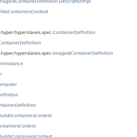
mageIdContainerDefinition.DescriptorImpl
ildsContainersContext
yper.hyperslaves.spec.
ContainerDefinition
ontainerDefinition
yper.hyperslaves.spec.
ImageIdContainerDefinition
erInstance
r
omputer
efinition
tainerDefinition
BuildsContainersContext
ontainersContext
BuildsContainersContext