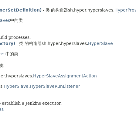
nerSetDefinition)
- 类 的构造器sh.hyper.hyperslaves.
HyperProv
laves
中的类
uild processes.
actory)
- 类 的构造器sh.hyper.hyperslaves.
HyperSlave
ves
中的类
类
r.hyperslaves.
HyperSlaveAssignmentAction
s.
HyperSlave.HyperSlaveRunListener
establish a Jenkins executor.
es