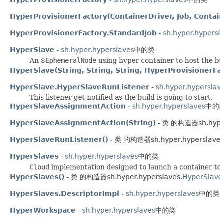
HyperProvisionerFactory(ContainerDriver, Job, Contai
HyperProvisionerFactory.StandardJob
-
sh.hyper.hypers
HyperSlave
-
sh.hyper.hyperslaves
中的类
An $
EphemeralNode
using hyper container to host the b
HyperSlave(String, String, String, HyperProvisionerF
HyperSlave.HyperSlaveRunListener
-
sh.hyper.hypersla
This listener get notified as the build is going to start.
HyperSlaveAssignmentAction
-
sh.hyper.hyperslaves
中的
HyperSlaveAssignmentAction(String)
- 类 的构造器sh.hype
HyperSlaveRunListener()
- 类 的构造器sh.hyper.hyperslave
HyperSlaves
-
sh.hyper.hyperslaves
中的类
Cloud
implementation designed to launch a container to 
HyperSlaves()
- 类 的构造器sh.hyper.hyperslaves.
HyperSlav
HyperSlaves.DescriptorImpl
-
sh.hyper.hyperslaves
中的类
HyperWorkspace
-
sh.hyper.hyperslaves
中的类