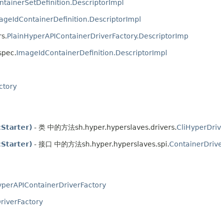
ntainerSetDefinition.DescriptorImpl
ageIdContainerDefinition.DescriptorImpl
s.
PlainHyperAPIContainerDriverFactory.DescriptorImp
spec.
ImageIdContainerDefinition.DescriptorImpl
ctory
Starter)
- 类 中的方法sh.hyper.hyperslaves.drivers.
CliHyperDriv
Starter)
- 接口 中的方法sh.hyper.hyperslaves.spi.
ContainerDriv
yperAPIContainerDriverFactory
riverFactory