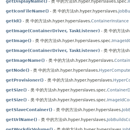
getDisplayName()
- 类 中的方法sh.hyper.hyperslaves.spec.
I
getIconFileName()
- 类 中的方法sh.hyper.hyperslaves.
JobBu
getId()
- 类 中的方法sh.hyper.hyperslaves.
ContainerInstance
getImage(ContainerDriver, TaskListener)
- 类 中的方法sh.h
getImage()
- 类 中的方法sh.hyper.hyperslaves.spec.
ImageIdC
getImage(ContainerDriver, TaskListener)
- 类 中的方法sh.h
getImageName()
- 类 中的方法sh.hyper.hyperslaves.
Contain
getNode()
- 类 中的方法sh.hyper.hyperslaves.
HyperCompute
getProvisioner()
- 类 中的方法sh.hyper.hyperslaves.
HyperC
getSize()
- 类 中的方法sh.hyper.hyperslaves.spec.
ContainerD
getSize()
- 类 中的方法sh.hyper.hyperslaves.spec.
ImageIdCon
getSlaveContainer()
- 类 中的方法sh.hyper.hyperslaves.
Job
getUrlName()
- 类 中的方法sh.hyper.hyperslaves.
JobBuildsC
getWorkdirVolume()
- 类 中的方法sh.hyper.hyperslaves.
Job