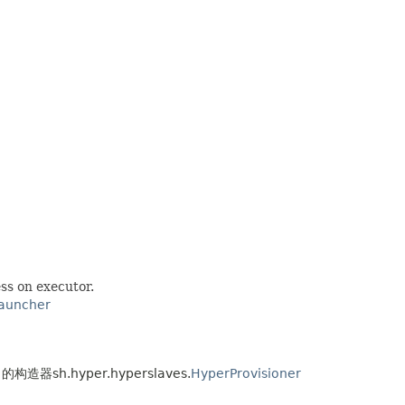
ss on executor.
auncher
 的构造器sh.hyper.hyperslaves.
HyperProvisioner