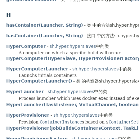
H
hasContainer(Launcher, String)
- 类 中的方法sh.hyper.hyper
hasContainer(Launcher, String)
- 接口 中的方法sh.hyper.hype
HyperComputer
-
sh.hyper.hyperslaves
中的类
A computer on which a specific build will occur
HyperComputer(HyperSlave, HyperProvisionerFactor
HyperComputerLauncher
-
sh.hyper.hyperslaves
中的类
Launchs initials containers
HyperComputerLauncher()
- 类 的构造器sh.hyper.hyperslav
HyperLauncher
-
sh.hyper.hyperslaves
中的类
Process launcher which uses docker exec instead of
ex
HyperLauncher(TaskListener, VirtualChannel, boolean
HyperProvisioner
-
sh.hyper.hyperslaves
中的类
Provision
ContainerInstance
s based on $
ContainerSet
HyperProvisioner(JobBuildsContainersContext, TaskLis
HyperProvisionerFactory
-
sh.hyper.hyperslaves
中的类