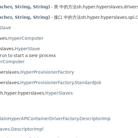
her, String, String)
- 类 中的方法sh.hyper.hyperslaves.drivers
her, String, String)
- 接口 中的方法sh.hyper.hyperslaves.spi.
C
Slave
ves.
HyperComputer
laves.
HyperSlave
run
to start a new process
erComputer
rslaves.
HyperProvisionerFactory
rslaves.
HyperProvisionerFactory.StandardJob
hyper.hyperslaves.
HyperSlaves
lainHyperAPIContainerDriverFactory.DescriptorImp
aves.DescriptorImpl