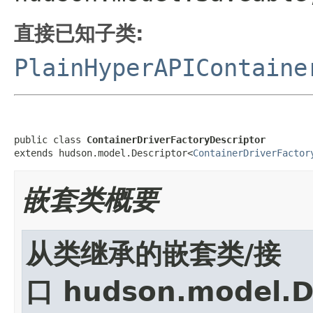
直接已知子类:
PlainHyperAPIContaine
public class 
ContainerDriverFactoryDescriptor
extends hudson.model.Descriptor<
ContainerDriverFactor
嵌套类概要
从类继承的嵌套类/接
口 hudson.model.D