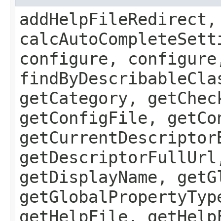
addHelpFileRedirect,
calcAutoCompleteSett
configure, configure
findByDescribableCla
getCategory, getChec
getConfigFile, getCo
getCurrentDescriptor
getDescriptorFullUrl
getDisplayName, getG
getGlobalPropertyTyp
getHelpFile, getHelp