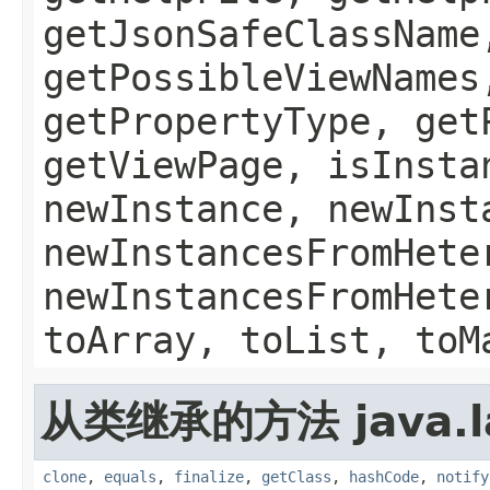
getJsonSafeClassName
getPossibleViewNames
getPropertyType, get
getViewPage, isInsta
newInstance, newInst
newInstancesFromHete
newInstancesFromHete
toArray, toList, toM
从类继承的方法 java.l
clone
,
equals
,
finalize
,
getClass
,
hashCode
,
notify