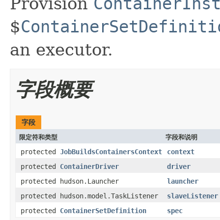
Provision
ContainerIns
$
ContainerSetDefiniti
an executor.
字段概要
字段
限定符和类型
字段和说明
protected
JobBuildsContainersContext
context
protected
ContainerDriver
driver
protected hudson.Launcher
launcher
protected hudson.model.TaskListener
slaveListener
protected
ContainerSetDefinition
spec