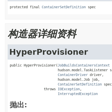
protected final 
ContainerSetDefinition
 spec
构造器详细资料
HyperProvisioner
public HyperProvisioner(
JobBuildsContainersContext
 
                        hudson.model.TaskListener s
ContainerDriver
 driver,

                        hudson.model.Job job,

ContainerSetDefinition
 spec
                 throws 
IOException
,

InterruptedException
抛出: