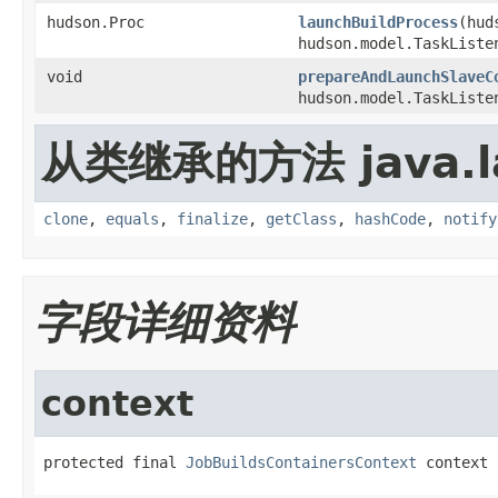
hudson.Proc
launchBuildProcess
(hud
hudson.model.TaskListe
void
prepareAndLaunchSlaveC
hudson.model.TaskListe
从类继承的方法 java.l
clone
,
equals
,
finalize
,
getClass
,
hashCode
,
notify
字段详细资料
context
protected final 
JobBuildsContainersContext
 context