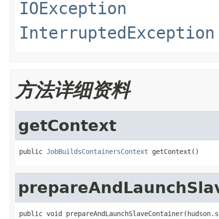
IOException
InterruptedException
方法详细资料
getContext
public 
JobBuildsContainersContext
 getContext()
prepareAndLaunchSla
public void prepareAndLaunchSlaveContainer(hudson.s