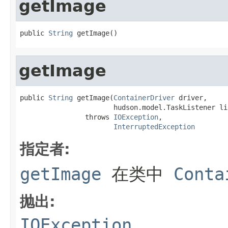
getImage
public 
String
 getImage()
getImage
public 
String
 getImage(
ContainerDriver
 driver,

                       hudson.model.TaskListener lis
                throws 
IOException
,

InterruptedException
指定者:
getImage
在类中
Conta
抛出:
IOException