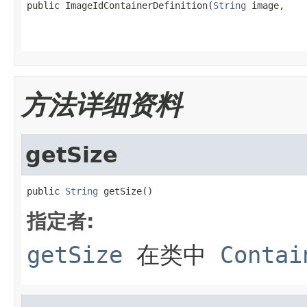
public ImageIdContainerDefinition(
String
 image,

                                                   
方法详细资料
getSize
public 
String
 getSize()
指定者:
getSize
在类中
Contai