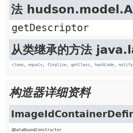
法 hudson.model.A
getDescriptor
从类继承的方法 java.l
clone
,
equals
,
finalize
,
getClass
,
hashCode
,
notify
构造器详细资料
ImageIdContainerDefin
@DataBoundConstructor
