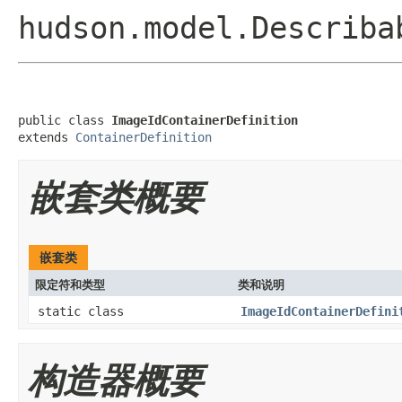
hudson.model.Describa
public class 
ImageIdContainerDefinition
extends 
ContainerDefinition
嵌套类概要
嵌套类
限定符和类型
类和说明
static class
ImageIdContainerDefini
构造器概要