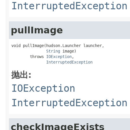
InterruptedException
pullImage
void pullImage(hudson.Launcher launcher,

String
 image)

        throws 
IOException
,

InterruptedException
抛出:
IOException
InterruptedException
checkImageExists