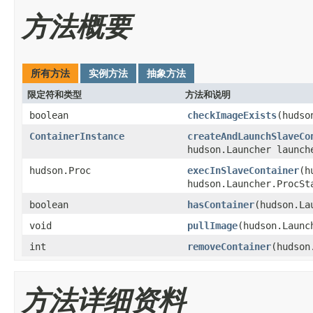
方法概要
所有方法
实例方法
抽象方法
限定符和类型
方法和说明
boolean
checkImageExists
(hudso
ContainerInstance
createAndLaunchSlaveCo
hudson.Launcher launc
hudson.Proc
execInSlaveContainer
(h
hudson.Launcher.ProcSt
boolean
hasContainer
(hudson.La
void
pullImage
(hudson.Launc
int
removeContainer
(hudson
方法详细资料