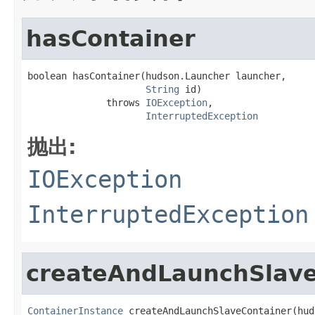
hasContainer
boolean hasContainer(hudson.Launcher launcher,

String
 id)

              throws 
IOException
,

InterruptedException
抛出:
IOException
InterruptedException
createAndLaunchSlave
ContainerInstance
 createAndLaunchSlaveContainer(hud