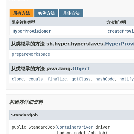
所有方法
实例方法
具体方法
限定符和类型
方法和说明
HyperProvisioner
createProvi
从类继承的方法 sh.hyper.hyperslaves.
HyperProvi
prepareWorkspace
从类继承的方法 java.lang.
Object
clone
,
equals
,
finalize
,
getClass
,
hashCode
,
notify
构造器详细资料
StandardJob
public StandardJob(
ContainerDriver
 driver,

                   hudson.model.Job job)