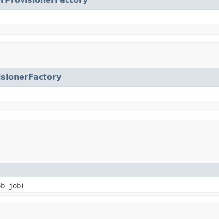
rProvisionerFactory
sionerFactory
ob job)