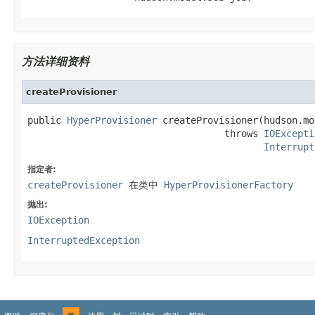
方法详细资料
createProvisioner
public 
HyperProvisioner
 createProvisioner(hudson.mo
                                   throws 
IOExcepti
Interrupt
指定者:
createProvisioner
在类中
HyperProvisionerFactory
抛出:
IOException
InterruptedException