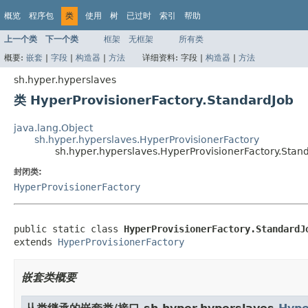
概览
程序包
类
使用
树
已过时
索引
帮助
上一个类
下一个类
框架
无框架
所有类
概要:
嵌套
|
字段
|
构造器
|
方法
详细资料:
字段 |
构造器
|
方法
sh.hyper.hyperslaves
类 HyperProvisionerFactory.StandardJob
java.lang.Object
sh.hyper.hyperslaves.HyperProvisionerFactory
sh.hyper.hyperslaves.HyperProvisionerFactory.Stan
封闭类:
HyperProvisionerFactory
public static class 
HyperProvisionerFactory.StandardJ
extends 
HyperProvisionerFactory
嵌套类概要