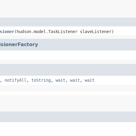
sioner
(hudson.model.TaskListener slaveListener)
sionerFactory
,
notifyAll
,
toString
,
wait
,
wait
,
wait