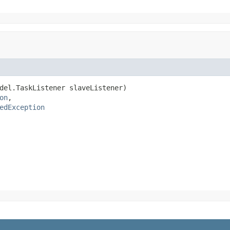
del.TaskListener slaveListener)

on
,

edException