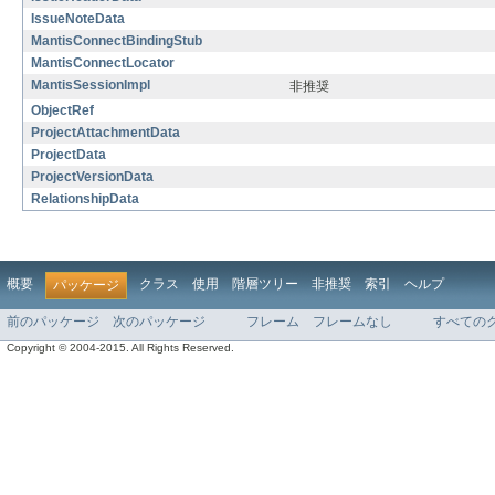
IssueNoteData
MantisConnectBindingStub
MantisConnectLocator
MantisSessionImpl
非推奨
ObjectRef
ProjectAttachmentData
ProjectData
ProjectVersionData
RelationshipData
概要
クラス
使用
階層ツリー
非推奨
索引
ヘルプ
パッケージ
前のパッケージ
次のパッケージ
フレーム
フレームなし
すべての
Copyright © 2004-2015. All Rights Reserved.