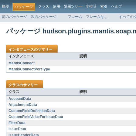
概要
クラス
使用
階層ツリー
非推奨
索引
ヘルプ
パッケージ
前のパッケージ
次のパッケージ
フレーム
フレームなし
すべての
パッケージ hudson.plugins.mantis.soap.m
インタフェースのサマリー
インタフェース
説明
MantisConnect
MantisConnectPortType
クラスのサマリー
クラス
説明
AccountData
AttachmentData
CustomFieldDefinitionData
CustomFieldValueForIssueData
FilterData
IssueData
IssueHeaderData