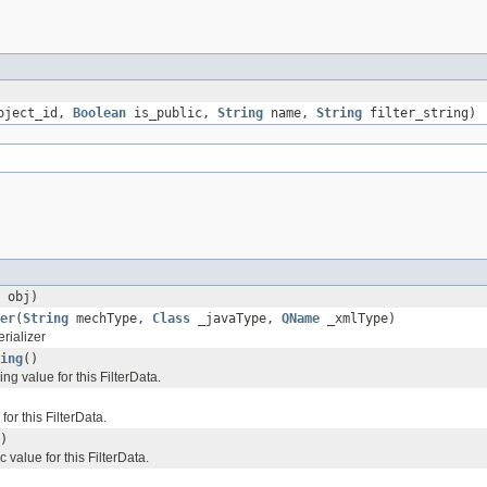
oject_id,
Boolean
is_public,
String
name,
String
filter_string)
obj)
er
(
String
mechType,
Class
_javaType,
QName
_xmlType)
rializer
ing
()
ring value for this FilterData.
for this FilterData.
)
c value for this FilterData.