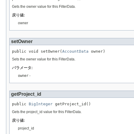
Gets the owner value for this FilterData.
戻り値:
owner
setOwner
public void setOwner(
AccountData
 owner)
Sets the owner value for this FilterData.
パラメータ:
owner
-
getProject_id
public 
BigInteger
 getProject_id()
Gets the project_id value for this FilterData.
戻り値:
project_id