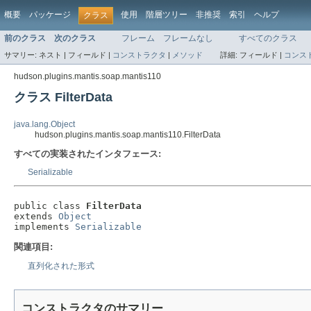
概要
パッケージ
使用
階層ツリー
非推奨
索引
ヘルプ
クラス
前のクラス
次のクラス
フレーム
フレームなし
すべてのクラス
サマリー:
ネスト |
フィールド |
コンストラクタ
|
メソッド
詳細:
フィールド |
コンス
hudson.plugins.mantis.soap.mantis110
クラス FilterData
java.lang.Object
hudson.plugins.mantis.soap.mantis110.FilterData
すべての実装されたインタフェース:
Serializable
public class 
FilterData
extends 
Object
implements 
Serializable
関連項目:
直列化された形式
コンストラクタのサマリー