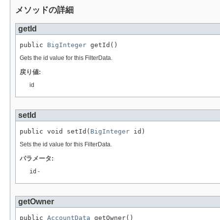
メソッドの詳細
getId
public 
BigInteger
 getId()
Gets the id value for this FilterData.
戻り値:
id
setId
public void setId(
BigInteger
 id)
Sets the id value for this FilterData.
パラメータ:
id
-
getOwner
public 
AccountData
 getOwner()