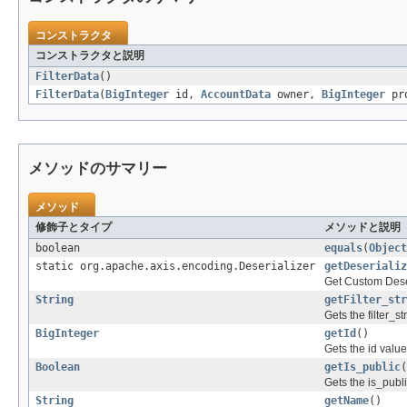
コンストラクタ
コンストラクタと説明
FilterData
()
FilterData
(
BigInteger
id,
AccountData
owner,
BigInteger
pr
メソッドのサマリー
メソッド
修飾子とタイプ
メソッドと説明
boolean
equals
(
Object
static org.apache.axis.encoding.Deserializer
getDeserializ
Get Custom Dese
String
getFilter_str
Gets the filter_st
BigInteger
getId
()
Gets the id value 
Boolean
getIs_public
(
Gets the is_publi
String
getName
()