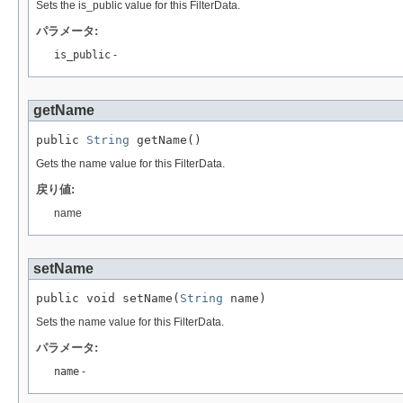
Sets the is_public value for this FilterData.
パラメータ:
is_public
-
getName
public 
String
 getName()
Gets the name value for this FilterData.
戻り値:
name
setName
public void setName(
String
 name)
Sets the name value for this FilterData.
パラメータ:
name
-