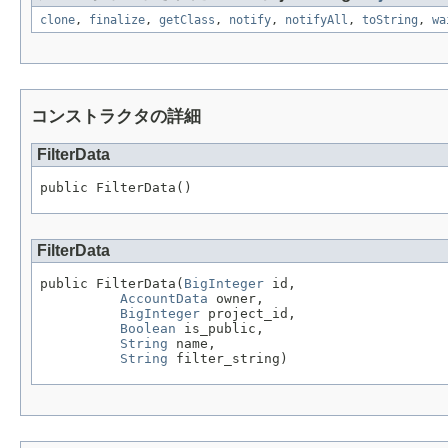
clone
,
finalize
,
getClass
,
notify
,
notifyAll
,
toString
,
wa
コンストラクタの詳細
FilterData
public FilterData()
FilterData
public FilterData(
BigInteger
 id,

AccountData
 owner,

BigInteger
 project_id,

Boolean
 is_public,

String
 name,

String
 filter_string)