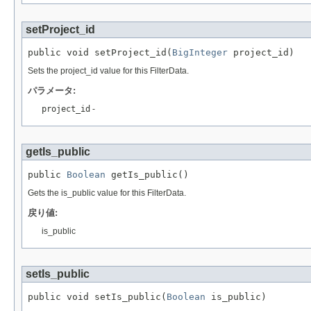
setProject_id
public void setProject_id(
BigInteger
 project_id)
Sets the project_id value for this FilterData.
パラメータ:
project_id
-
getIs_public
public 
Boolean
 getIs_public()
Gets the is_public value for this FilterData.
戻り値:
is_public
setIs_public
public void setIs_public(
Boolean
 is_public)