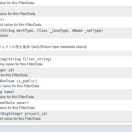
ue for this FilterData.
lue for this FilterData.
()
id value for this FilterData.
(
String
mechType,
Class
_javaType,
QName
_xmlType)
lizer
型を返却 / [en]-(Return type metadata object)
ing
(
String
filter_string)
ring value for this FilterData.
ger
id)
for this FilterData.
Boolean
is_public)
 value for this FilterData.
g
name)
ue for this FilterData.
untData
owner)
lue for this FilterData.
(
BigInteger
project_id)
d value for this FilterData.