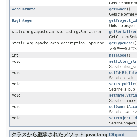
Gets the name val
AccountData
getOwner
()
Gets the owner va
BigInteger
getProject_id
Gets the project_
static org.apache.axis.encoding.Serializer
getSerializer
Get Custom Seria
static org.apache.axis.description.TypeDesc
getTypeDesc
()
メタデータオブジェクトの
int
hashCode
()
void
setFilter_str
Sets the filter_st
void
setId
(
BigInte
Sets the id value 
void
setIs_public
(
Sets the is_public
void
setName
(
Strin
Sets the name val
void
setOwner
(
Acco
Sets the owner va
void
setProject_id
Sets the project_i
クラスから継承されたメソッド java.lang.
Object