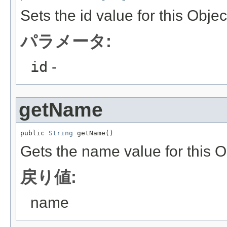
Sets the id value for this Objec
パラメータ:
id
-
getName
public 
String
 getName()
Gets the name value for this O
戻り値:
name