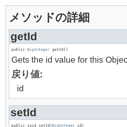
メソッドの詳細
getId
public 
BigInteger
 getId()
Gets the id value for this Obje
戻り値:
id
setId
public void setId(
BigInteger
 id)