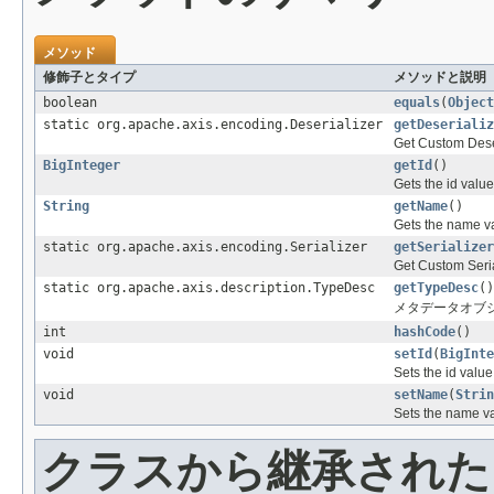
メソッド
修飾子とタイプ
メソッドと説明
boolean
equals
(
Object
static org.apache.axis.encoding.Deserializer
getDeserializ
Get Custom Dese
BigInteger
getId
()
Gets the id value
String
getName
()
Gets the name va
static org.apache.axis.encoding.Serializer
getSerializer
Get Custom Seria
static org.apache.axis.description.TypeDesc
getTypeDesc
()
メタデータオブジェクトの
int
hashCode
()
void
setId
(
BigInte
Sets the id value
void
setName
(
Strin
Sets the name va
クラスから継承されたメソッ