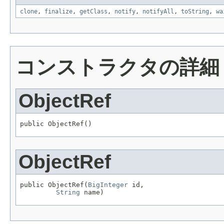
clone
,
finalize
,
getClass
,
notify
,
notifyAll
,
toString
,
wa
コンストラクタの詳細
ObjectRef
public ObjectRef()
ObjectRef
public ObjectRef(
BigInteger
 id,

String
 name)