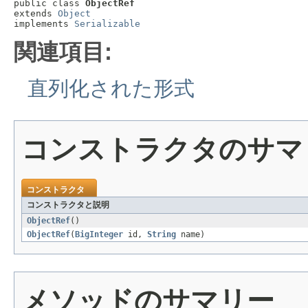
public class 
ObjectRef
extends 
Object
implements 
Serializable
関連項目:
直列化された形式
コンストラクタのサマ
コンストラクタ
コンストラクタと説明
ObjectRef
()
ObjectRef
(
BigInteger
id,
String
name)
メソッドのサマリー