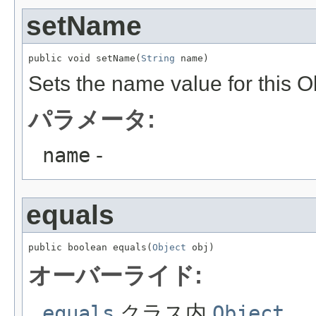
setName
public void setName(
String
 name)
Sets the name value for this O
パラメータ:
name
-
equals
public boolean equals(
Object
 obj)
オーバーライド:
equals
クラス内
Object