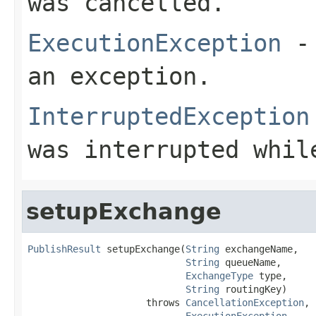
was cancelled.
ExecutionException
- 
an exception.
InterruptedException
was interrupted whil
setupExchange
PublishResult
 setupExchange(
String
 exchangeName,

String
 queueName,

ExchangeType
 type,

String
 routingKey)

                     throws 
CancellationException
,

ExecutionException
,
