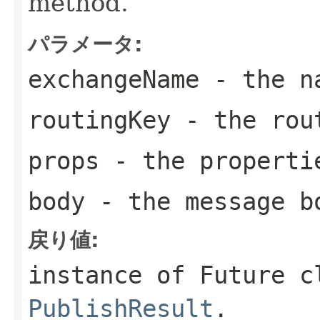
method.
パラメータ:
exchangeName
- the na
routingKey
- the rou
props
- the properti
body
- the message b
戻り値:
instance of Future c
PublishResult
.