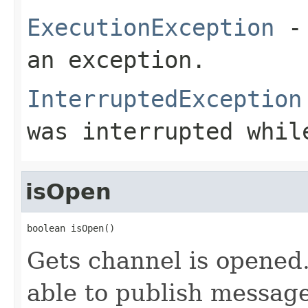
ExecutionException
- 
an exception.
InterruptedException
was interrupted whil
isOpen
boolean isOpen()
Gets channel is opened
able to publish message