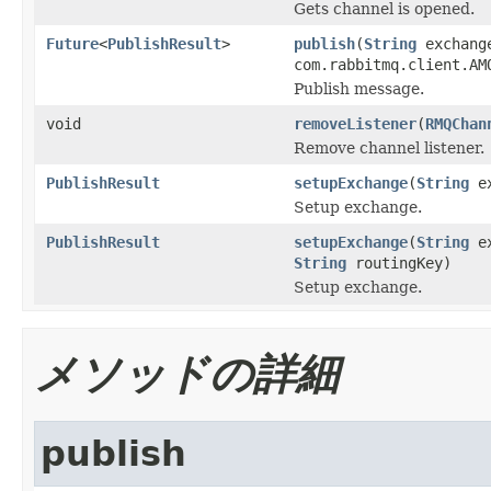
Gets channel is opened.
Future
<
PublishResult
>
publish
(
String
exchang
com.rabbitmq.client.AM
Publish message.
void
removeListener
(
RMQChan
Remove channel listener.
PublishResult
setupExchange
(
String
ex
Setup exchange.
PublishResult
setupExchange
(
String
ex
String
routingKey)
Setup exchange.
メソッドの詳細
publish