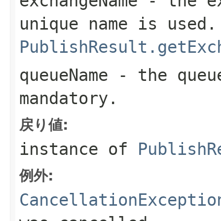
exchangeName
- the ex
unique name is used.
PublishResult.getExc
queueName
- the queue
mandatory.
戻り値:
instance of
PublishR
例外:
CancellationExceptio