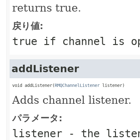
returns true.
戻り値:
true if channel is o
addListener
void addListener(
RMQChannelListener
 listener)
Adds channel listener.
パラメータ:
listener
- the liste