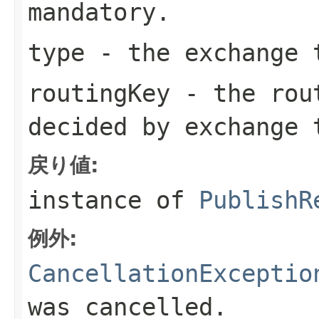
mandatory.
type
- the exchange 
routingKey
- the rout
decided by exchange 
戻り値:
instance of
PublishR
例外:
CancellationExceptio
was cancelled.