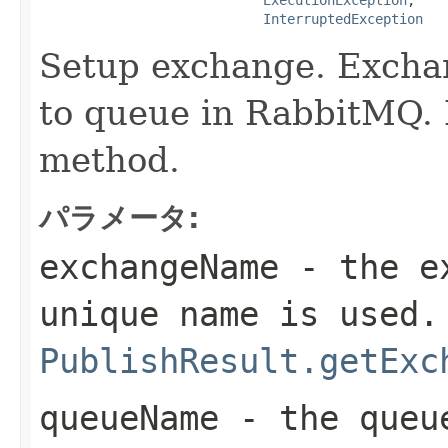
InterruptedException
Setup exchange. Exchan
to queue in RabbitMQ. N
method.
パラメータ:
exchangeName
- the ex
unique name is used.
PublishResult.getExc
queueName
- the queue