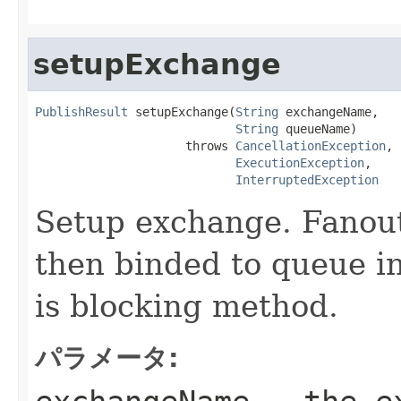
setupExchange
PublishResult
 setupExchange(
String
 exchangeName,

String
 queueName)

                     throws 
CancellationException
,

ExecutionException
,

InterruptedException
Setup exchange. Fanout
then binded to queue i
is blocking method.
パラメータ: