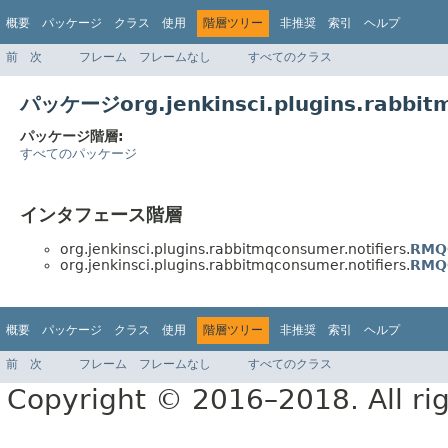
概要
パッケージ
クラス
使用
階層ツリー
非推奨
索引
ヘルプ
前
次
フレーム
フレームなし
すべてのクラス
パッケージorg.jenkinsci.plugins.rabbit
パッケージ階層:
すべてのパッケージ
インタフェース階層
org.jenkinsci.plugins.rabbitmqconsumer.notifiers.
RMQC
org.jenkinsci.plugins.rabbitmqconsumer.notifiers.
RMQC
概要
パッケージ
クラス
使用
階層ツリー
非推奨
索引
ヘルプ
前
次
フレーム
フレームなし
すべてのクラス
Copyright © 2016–2018. All rig