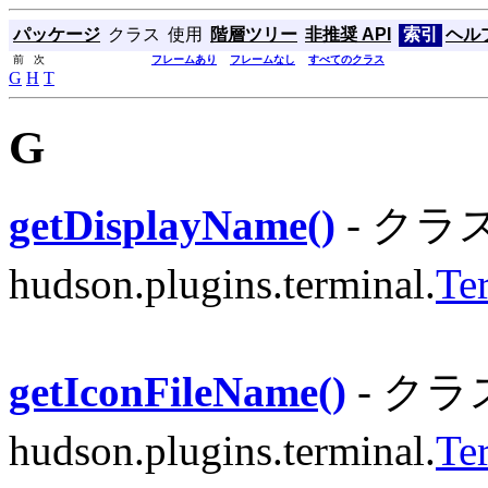
パッケージ
クラス
使用
階層ツリー
非推奨 API
索引
ヘル
前 次
フレームあり
フレームなし
すべてのクラス
G
H
T
G
getDisplayName()
- クラ
hudson.plugins.terminal.
Te
getIconFileName()
- クラ
hudson.plugins.terminal.
Te