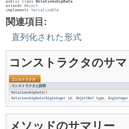
public class 
RelationshipData
extends 
Object
implements 
Serializable
関連項目:
直列化された形式
コンストラクタのサマ
コンストラクタ
コンストラクタと説明
RelationshipData
()
RelationshipData
(
BigInteger
id,
ObjectRef
type,
BigInteger
メソッドのサマリー