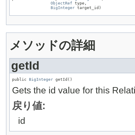
ObjectRef
 type,

BigInteger
 target_id)
メソッドの詳細
getId
public 
BigInteger
 getId()
Gets the id value for this Rela
戻り値:
id