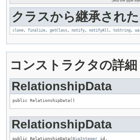
Sets the type val
クラスから継承されたメソッ
clone
,
finalize
,
getClass
,
notify
,
notifyAll
,
toString
,
wa
コンストラクタの詳細
RelationshipData
public RelationshipData()
RelationshipData
public RelationshipData(
BigInteger
 id,
