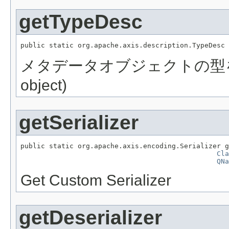
getTypeDesc
public static org.apache.axis.description.TypeDesc 
メタデータオブジェクトの型を返却 / [
object)
getSerializer
public static org.apache.axis.encoding.Serializer g
Cla
QNa
Get Custom Serializer
getDeserializer