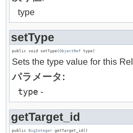
type
setType
public void setType(
ObjectRef
 type)
Sets the type value for this Re
パラメータ:
type
-
getTarget_id
public 
BigInteger
 getTarget_id()