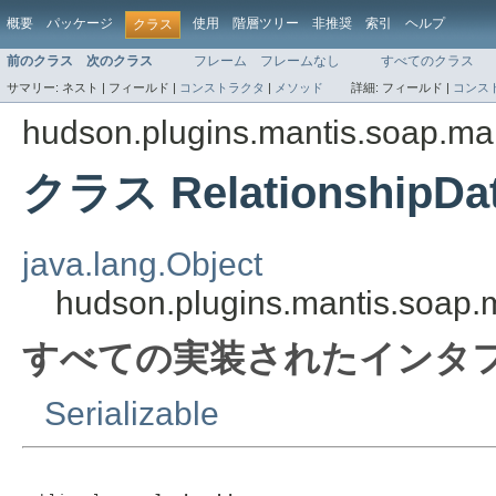
概要
パッケージ
使用
階層ツリー
非推奨
索引
ヘルプ
クラス
前のクラス
次のクラス
フレーム
フレームなし
すべてのクラス
サマリー:
ネスト |
フィールド |
コンストラクタ
|
メソッド
詳細:
フィールド |
コンス
hudson.plugins.mantis.soap.ma
クラス RelationshipDa
java.lang.Object
hudson.plugins.mantis.soap.
すべての実装されたインタフ
Serializable