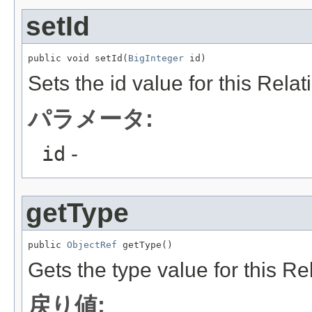
setId
public void setId(
BigInteger
 id)
Sets the id value for this Rela
パラメータ:
id
-
getType
public 
ObjectRef
 getType()
Gets the type value for this Re
戻り値: