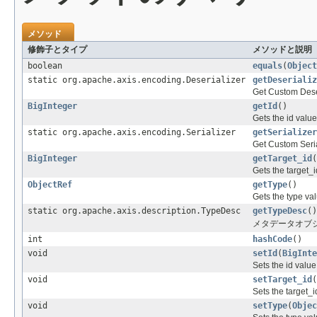
メソッド
修飾子とタイプ
メソッドと説明
boolean
equals
(
Object
static org.apache.axis.encoding.Deserializer
getDeserializ
Get Custom Dese
BigInteger
getId
()
Gets the id value
static org.apache.axis.encoding.Serializer
getSerializer
Get Custom Seria
BigInteger
getTarget_id
(
Gets the target_i
ObjectRef
getType
()
Gets the type val
static org.apache.axis.description.TypeDesc
getTypeDesc
()
メタデータオブジェクトの
int
hashCode
()
void
setId
(
BigInte
Sets the id value
void
setTarget_id
(
Sets the target_i
void
setType
(
Objec