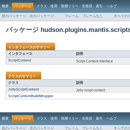
概要
クラス
使用
階層ツリー
非推奨
索引
ヘルプ
パッケージ
前のパッケージ
次のパッケージ
フレーム
フレームなし
すべての
パッケージ hudson.plugins.mantis.script
インタフェースのサマリー
インタフェース
説明
ScriptContent
Script Content interface
クラスのサマリー
クラス
説明
JellyScriptContent
Jelly script content
ScriptContentBuildWrapper
概要
クラス
使用
階層ツリー
非推奨
索引
ヘルプ
パッケージ
前のパッケージ
次のパッケージ
フレーム
フレームなし
すべての