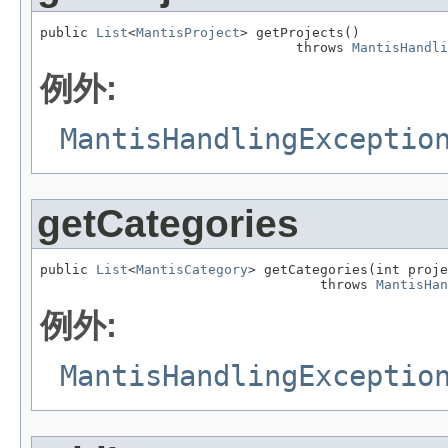
public 
List
<
MantisProject
> getProjects()

                                throws 
MantisHandli
例外:
MantisHandlingExceptio
getCategories
public 
List
<
MantisCategory
> getCategories(int proje
                                   throws 
MantisHan
例外:
MantisHandlingExceptio