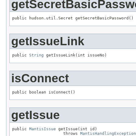
getSecretBasicPassw
public hudson.util.Secret getSecretBasicPassword()
getIssueLink
public 
String
 getIssueLink(int issueNo)
isConnect
public boolean isConnect()
getIssue
public 
MantisIssue
 getIssue(int id)

                     throws 
MantisHandlingException