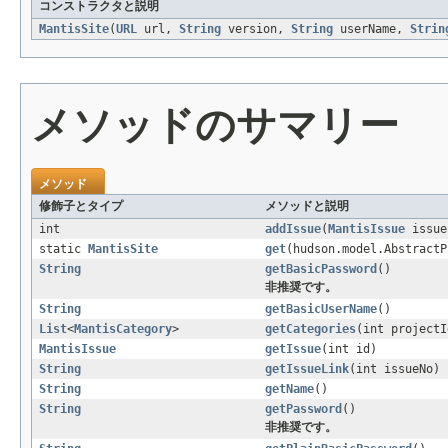
コンストラクタと説明
MantisSite
(
URL
url,
String
version,
String
userName,
Strin
メソッドのサマリー
メソッド
修飾子とタイプ
メソッドと説明
int
addIssue
(
MantisIssue
issue
static
MantisSite
get
(hudson.model.AbstractP
String
getBasicPassword
()
非推奨です。
String
getBasicUserName
()
List
<
MantisCategory
>
getCategories
(int projectI
MantisIssue
getIssue
(int id)
String
getIssueLink
(int issueNo)
String
getName
()
String
getPassword
()
非推奨です。