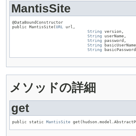
MantisSite
@DataBoundConstructor

public MantisSite(
URL
 url,

String
 version,

String
 userName,

String
 password,

String
 basicUserName
String
 basicPassword
メソッドの詳細
get
public static 
MantisSite
 get(hudson.model.AbstractP