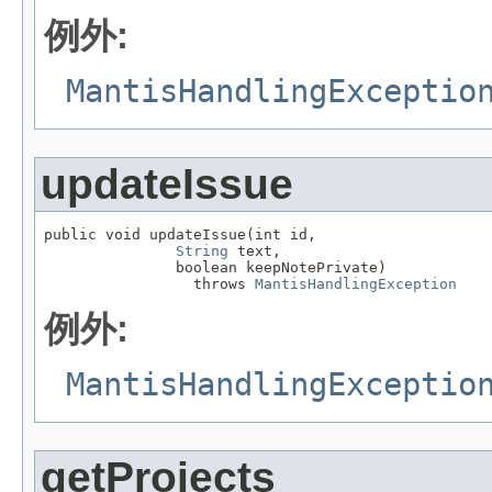
例外:
MantisHandlingExceptio
updateIssue
public void updateIssue(int id,

String
 text,

               boolean keepNotePrivate)

                 throws 
MantisHandlingException
例外:
MantisHandlingExceptio
getProjects