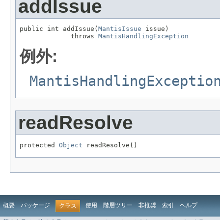
addIssue
public int addIssue(
MantisIssue
 issue)

             throws 
MantisHandlingException
例外:
MantisHandlingExceptio
readResolve
protected 
Object
 readResolve()
概要
パッケージ
使用
階層ツリー
非推奨
索引
ヘルプ
クラス