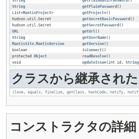
String
getPlainBasicPassword
()
String
getPlainPassword
()
List
<
MantisProject
>
getProjects
()
hudson.util.Secret
getSecretBasicPassword
()
hudson.util.Secret
getSecretPassword
()
URL
getUrl
()
String
getUserName
()
MantisSite.MantisVersion
getVersion
()
boolean
isConnect
()
protected
Object
readResolve
()
void
updateIssue
(int id,
String
クラスから継承されたメソッ
clone
,
equals
,
finalize
,
getClass
,
hashCode
,
notify
,
notif
コンストラクタの詳細