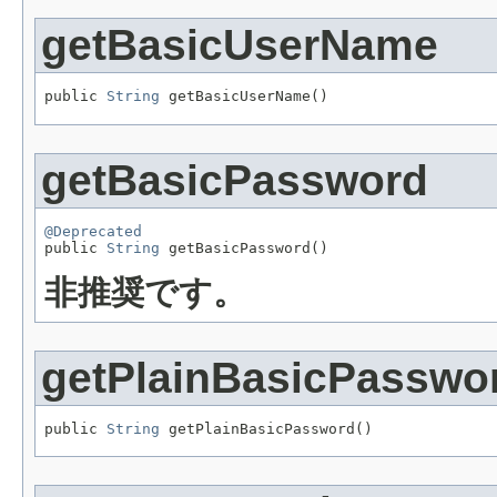
getBasicUserName
public 
String
 getBasicUserName()
getBasicPassword
@Deprecated

public 
String
 getBasicPassword()
非推奨です。
getPlainBasicPasswo
public 
String
 getPlainBasicPassword()