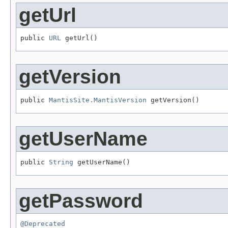
getUrl
public 
URL
 getUrl()
getVersion
public 
MantisSite.MantisVersion
 getVersion()
getUserName
public 
String
 getUserName()
getPassword
@Deprecated