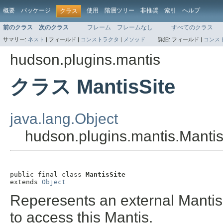
概要
パッケージ
使用
階層ツリー
非推奨
索引
ヘルプ
クラス
前のクラス
次のクラス
フレーム
フレームなし
すべてのクラス
サマリー:
ネスト
|
フィールド |
コンストラクタ
|
メソッド
詳細:
フィールド |
コンス
hudson.plugins.mantis
クラス MantisSite
java.lang.Object
hudson.plugins.mantis.Mantis
public final class 
MantisSite
extends 
Object
Reperesents an external Mantis 
to access this Mantis.