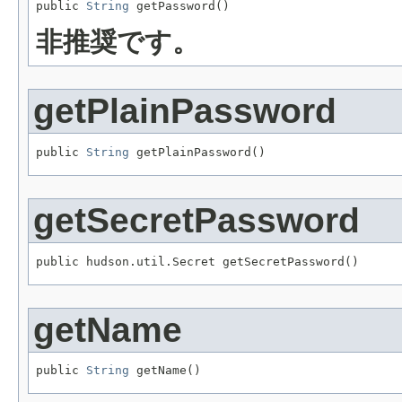

public 
String
 getPassword()
非推奨です。
getPlainPassword
public 
String
 getPlainPassword()
getSecretPassword
public hudson.util.Secret getSecretPassword()
getName
public 
String
 getName()