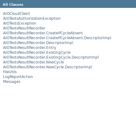
All Classes
AIOCloudClient
AIOTestsAuthorizationException
AIOTestsException
AIOTestsResultRecorder
AIOTestsResultRecorder.CreateIfCycleAbsent
AIOTestsResultRecorder.CreateIfCycleAbsent.DescriptorImpl
AIOTestsResultRecorder.DescriptorImpl
AIOTestsResultRecorder.Entry
AIOTestsResultRecorder.ExistingCycle
AIOTestsResultRecorder.ExistingCycle.DescriptorImpl
AIOTestsResultRecorder.NewCycle
AIOTestsResultRecorder.NewCycle.DescriptorImpl
FileUtils
LogReportAction
Messages